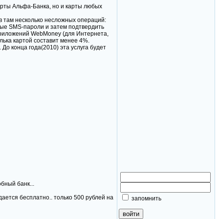
рты Альфа-Банка, но и карты любых
в там несколько несложных операций:
вые SMS-пароли и затем подтвердить
 приложений WebMoney (для Интернета,
лька картой составит менее 4%.
До конца года(2010) эта услуга будет
бный банк...
дается бесплатно.. только 500 рублей на
запомнить