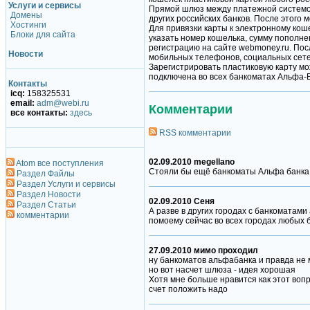
Услуги и сервисы
Прямой шлюз между платежной системой
Домены
других российских банков. После этого
Хостинги
Для привязки карты к электронному кош
Блоки для сайта
указать номер кошелька, сумму пополн
регистрацию на сайте webmoney.ru. По
Новости
мобильных телефонов, социальных сетей
Зарегистрировать пластиковую карту мож
подключена во всех банкоматах Альфа-
Контакты
icq:
158325531
email:
adm@webi.ru
Комментарии
все контакты:
здесь
RSS комментарии
02.09.2010 megellano
Atom все поступления
Стояли бы ещё банкоматы Альфа банка 
Раздел Файлы
Раздел Услуги и сервисы
Раздел Новости
02.09.2010 Сеня
Раздел Статьи
А разве в других городах с банкоматам
комментарии
помоему сейчас во всех городах любых б
27.09.2010 мимо проходил
ну банкоматов альфабанка и правда не мн
но вот насчет шлюза - идея хорошая
Хотя мне больше нравится как этот вопр
счет положить надо