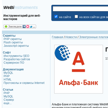
WeBi
nstruments
Инструментарий для веб-
на сайте
на всех сайтах для 
мастеров
Скрипты
Главная
/
Новости
/
Электронные плате
PHP скрипты
Flash скрипты
Javascript скрипты
Софт
Инструменты SEO
1
Разработка сайтов
Серверное ПО
Документация
MySQL
PHP
HTML
Протоколы и сервисы Internet
Статьи
PHP
MySQL
Сервер
еще...
Альфа-Банк и платежная система WebMo
кошелек пластиковой картой любого рос