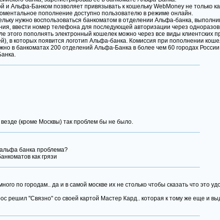
 и Альфа-Банком позволяет привязывать к кошельку WebMoney не только ка
 моментальное пополнение доступно пользователю в режиме онлайн.
ельку нужно воспользоваться банкоматом в отделении Альфа-банка, выполни
ения, ввести номер телефона для последующей авторизации через одноразо
сле этого пополнять электронный кошелек можно через все виды клиентских
), в которых появится логотип Альфа-банка. Комиссия при пополнении коше
но в банкоматах 200 отделений Альфа-Банка в более чем 60 городах России. 
Банка.
везде (кроме Москвы) так проблем бы не было.
и альфа банка проблема?
анкоматов как грязи
ого по городам.. да и в самой москве их не столько чтобы сказать что это удо
ос решил "Связно" со своей картой Мастер Кард.. которая к тому же еще и вы