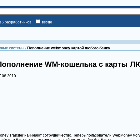
веб разработчиков
везде
жные системы
/
Пополнение webmoney картой любого банка
Пополнение WM-кошелька с карты Л
7.08.2010
ney Transfer начинают сотрудничество. Теперь пользователи WebMoney мог
сийского банка, зарегистрировав ее в банкомате Альфа-Банка.