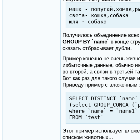
маша - попугай,хомяк,р
света- кошка,собака
юля - собака
Получилось объединение всех 
GROUP BY `name`
в конце сгр
сказать отбрасывает дубли.
Пример конечно не очень жизне
избыточные данные, обычно им
во второй, а связи в третьей т
Вот как раз для такого случая 
Приведу пример с вложенным 
SELECT DISTINCT `name`
(select GROUP_CONCAT(`
where `name` = `name1`
FROM `test`
Этот пример использует вложе
списком животных...