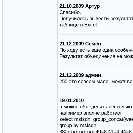
21.10.2009 Артур
Спасибо.
Получилось вывести результат
таблице в Excel.
21.12.2009 Семён
По ходу есть еще одна особен
Результат объединения не може
21.12.2009 админ
255 это совсем мало, может вс
19.01.2010
mможно объеденять несколько 
например вполне работает
select msisdn, group_concat(wee
group by msisdn
380xxxxxxxxxx 40=8,41=4,44=8,