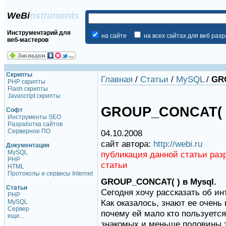
WeBi
nstruments
Инструментарий для
на сайте
на всех сайтах для веб раз
веб-мастеров
Скрипты
Главная
/
Статьи
/
MySQL
/
GRO
PHP скрипты
Flash скрипты
Javascript скрипты
GROUP_CONCAT( )
Софт
Инструменты SEO
Разработка сайтов
Серверное ПО
04.10.2008
сайт автора:
http://webi.ru
Документация
MySQL
публикация данной статьи раз
PHP
статьи
HTML
Протоколы и сервисы Internet
GROUP_CONCAT( ) в Mysql.
Статьи
Сегодня хочу рассказать об ин
PHP
Как оказалось, знают ее очень
MySQL
Сервер
почему ей мало кто пользуется
еще...
знакомых и меньше половины 