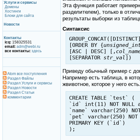
Услуги и сервисы
Эта функция работает примерн
Домены
разделителем), только в отли
Хостинги
Блоки для сайта
результаты выборки из таблиц
Новости
Синтаксис
Контакты
GROUP_CONCAT([DISTINC
icq:
158325531
[ORDER BY {
unsigned_in
email:
adm@webi.ru
[ASC | DESC] [,
col_nam
все контакты:
здесь
[SEPARATOR
str_val
])
Приведу обычный пример с д
Atom все поступления
Например есть таблица, в кот
Раздел Файлы
Раздел Услуги и сервисы
жвивотное, которое у него есть
Раздел Новости
Раздел Статьи
CREATE TABLE `test` (
комментарии
`id` int(11) NOT NULL 
`name` varchar(250) NO
`pet` varchar(250) NOT
PRIMARY KEY (`id`)
);