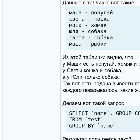
Данные в табличке вот такие
маша - попугай
света - кошка
маша - хомяк
юля - собака
света - собака
маша - рыбки
Из этой таблички видно, что
у Маши есть попугай, хомяк и 
у Светы кошка и собака,
а у Юли только собака.
Так вот есть задача вывести в
каждого показывалось, какие ж
Делаем вот такой запрос
SELECT `name`, GROUP_C
FROM `test`
GROUP BY `name`
Результат получается такой