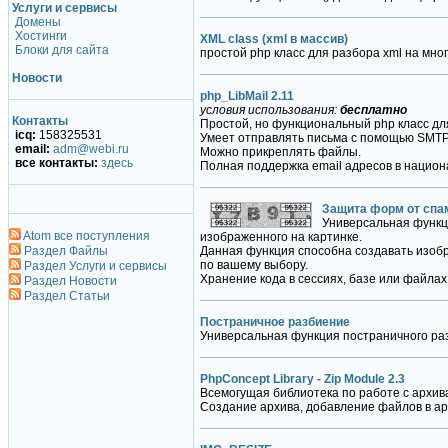
Услуги и сервисы
Домены
Хостинги
XML class (xml в массив)
Блоки для сайта
простой php класс для разбора xml на мн
Новости
php_LibMail 2.11
условия использования:
бесплатно
Контакты
Простой, но функциональный php класс дл
icq:
158325531
Умеет отправлять письма с помощью SMTP,
email:
adm@webi.ru
Можно прикреплять файлы.
все контакты:
здесь
Полная поддержка email адресов в национ
Защита форм от спа
Универсальная функц
Atom все поступления
изображенного на картинке.
Раздел Файлы
Данная функция способна создавать изоб
по вашему выбору.
Раздел Услуги и сервисы
Хранение кода в сессиях, базе или файлах
Раздел Новости
Раздел Статьи
Постраничное разбиение
Универсальная функция постраничного ра
PhpConcept Library - Zip Module 2.3
Всемогущая библиотека по работе с архив
Создание архива, добавление файлов в ар