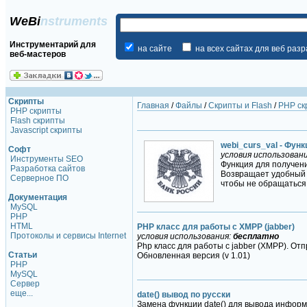
WeBi
nstruments
Инструментарий для
на сайте
на всех сайтах для веб раз
веб-мастеров
Скрипты
Главная
/
Файлы
/
Скрипты и Flash
/
PHP ск
PHP скрипты
Flash скрипты
Javascript скрипты
webi_curs_val - Фун
Софт
условия использован
Инструменты SEO
Функция для получен
Разработка сайтов
Возвращает удобный 
Серверное ПО
чтобы не обращаться
Документация
MySQL
PHP
HTML
PHP класс для работы с XMPP (jabber)
Протоколы и сервисы Internet
условия использования:
бесплатно
Php класс для работы с jabber (XMPP). О
Статьи
Обновленная версия (v 1.01)
PHP
MySQL
Сервер
еще...
date() вывод по русски
Замена функции date() для вывода информ