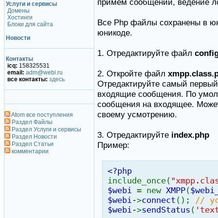
примем сообщений, ведение ло
Услуги и сервисы
Домены
Хостинги
Все Php файлы сохранены в юник
Блоки для сайта
юникоде.
Новости
1. Отредактируйте файл
config
Контакты
icq:
158325531
2. Откройте файл
xmpp.class.
email:
adm@webi.ru
все контакты:
здесь
Отредактируйте самый первы
входящие сообщения. По умолч
сообщения на входящее. Може
своему усмотрению.
Atom все поступления
Раздел Файлы
Раздел Услуги и сервисы
3. Отредактируйте
index.php
Раздел Новости
Пример:
Раздел Статьи
комментарии
<?php
include_once(
"xmpp.cla
$webi
= new
XMPP
(
$webi
$webi
->
connect
();
// у
$webi
->
sendStatus
(
'tex