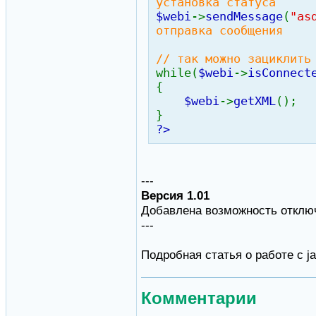
установка статуса
$webi
->
sendMessage
(
"as
отправка сообщения
// так можно зациклить
while(
$webi
->
isConnect
{
$webi
->
getXML
();
}
?>
---
Версия 1.01
Добавлена возможность откл
---
Подробная статья о работе с j
Комментарии