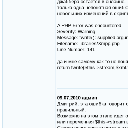
джаббера остается в онлайне. 
только одна непонятная ошибк
небольших изменений в скрипт
A PHP Error was encountered
Severity: Warning
Message: fwrite(): supplied argu
Filename: libraries/Xmpp.php
Line Number: 141
да и мне самому как то не поня
return fwrite($this->stream,$xml."
09.07.2010 админ
Дмитрий, эта ошибка говорит о 
правильный.
Возможно на этом этапе идет 
или переменная $this->stream 
Скорее всего просто поток в э