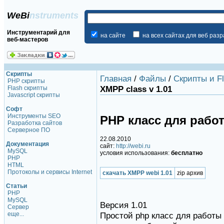
WeBi
nstruments
Инструментарий для
на сайте
на всех сайтах для веб раз
веб-мастеров
Скрипты
Главная
/
Файлы
/
Скрипты и F
PHP скрипты
XMPP class v 1.01
Flash скрипты
Javascript скрипты
Софт
Инструменты SEO
PHP класс для работ
Разработка сайтов
Серверное ПО
22.08.2010
Документация
сайт:
http://webi.ru
MySQL
условия использования:
бесплатно
PHP
HTML
Протоколы и сервисы Internet
скачать XMPP webi 1.01
zip архив
Статьи
PHP
MySQL
Версия 1.01
Сервер
еще...
Простой php класс для работы 