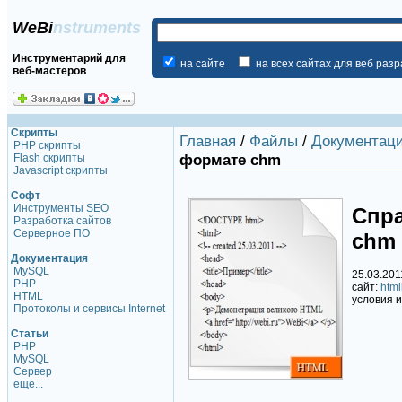
WeBi
nstruments
Инструментарий для
на сайте
на всех сайтах для веб раз
веб-мастеров
Скрипты
Главная
/
Файлы
/
Документац
PHP скрипты
формате chm
Flash скрипты
Javascript скрипты
Софт
Инструменты SEO
Спр
Разработка сайтов
Серверное ПО
chm
Документация
MySQL
25.03.201
PHP
сайт:
htm
HTML
условия 
Протоколы и сервисы Internet
Статьи
PHP
MySQL
Сервер
еще...