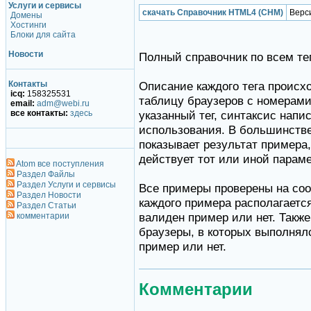
Услуги и сервисы
скачать Справочник HTML4 (CHM)
Верси
Домены
Хостинги
Блоки для сайта
Новости
Полный справочник по всем т
Контакты
Описание каждого тега происх
icq:
158325531
таблицу браузеров с номерами
email:
adm@webi.ru
все контакты:
здесь
указанный тег, синтаксис нап
использования. В большинстве
показывает результат примера,
действует тот или иной параме
Atom все поступления
Раздел Файлы
Раздел Услуги и сервисы
Все примеры проверены на со
Раздел Новости
каждого примера располагается
Раздел Статьи
валиден пример или нет. Такж
комментарии
браузеры, в которых выполнялс
пример или нет.
Комментарии