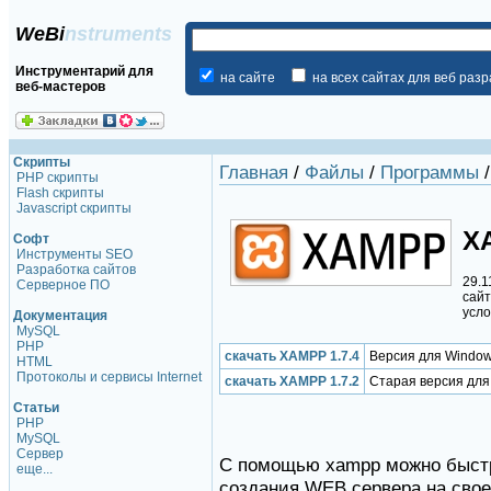
WeBi
nstruments
Инструментарий для
на сайте
на всех сайтах для веб раз
веб-мастеров
Скрипты
Главная
/
Файлы
/
Программы
PHP скрипты
Flash скрипты
Javascript скрипты
X
Софт
Инструменты SEO
Разработка сайтов
29.1
Серверное ПО
сайт
усло
Документация
MySQL
PHP
скачать XAMPP 1.7.4
Версия для Windo
HTML
Протоколы и сервисы Internet
скачать XAMPP 1.7.2
Старая версия для
Статьи
PHP
MySQL
Сервер
С помощью xampp можно быстр
еще...
создания WEB сервера на сво