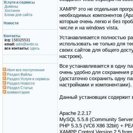
Услуги и сервисы
Домены
XAMPP это не отдельная прогр
Хостинги
необходимых компонентов (Apach
Блоки для сайта
которые очень легко и без про
Новости
числе и на windows vista.
Контакты
Устанавливается полностью ра
icq:
158325531
использовать не только для те
email:
adm@webi.ru
все контакты:
здесь
своих сайтов для общего дост
настроек).
Все устанавливается в одну па
Atom все поступления
очень удобно для сохранения р
Раздел Файлы
(достаточно сохранить одну па
Раздел Услуги и сервисы
Раздел Новости
настройками и компонентами).
Раздел Статьи
комментарии
Данный установщик содержит 
Apache 2.2.17
MySQL 5.5.8 (Community Server
PHP 5.3.5 (VC6 X86 32bit) + P
XAMPP Control Version 2.5 fro