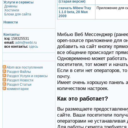
(старая версия)
Услуги и сервисы
Домены
скачать Mibew Tray
Приложение для с
Хостинги
1.1.0 beta, 28 Мая
Блоки для сайта
2009
Новости
Мибью Веб Мессенджер (ранее
Контакты
icq:
158325531
open-source приложение для о
email:
adm@webi.ru
добавить на сайт кнопку прям
все контакты:
здесь
все общение происходит прямо
Одновременно может работать 
посетителя, тот может и начать
Atom все поступления
Если в сети нет операторов, т
Раздел Файлы
почту.
Раздел Услуги и сервисы
Раздел Новости
Имеет очень хорошую панель 
Раздел Статьи
количеством настроек.
комментарии
Как это работает?
Вы размещаете предоставленну
сайте. Ваши посетители полу
операторами не устанавливая 
Для работы скрипта требуется 