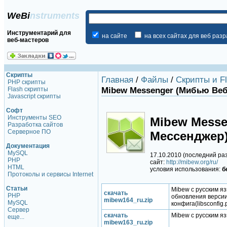
WeBi
nstruments
Инструментарий для
на сайте
на всех сайтах для веб раз
веб-мастеров
Скрипты
Главная
/
Файлы
/
Скрипты и F
PHP скрипты
Mibew Messenger (Мибью Веб
Flash скрипты
Javascript скрипты
Софт
Инструменты SEO
Mibew Messe
Разработка сайтов
Серверное ПО
Мессенджер) 
Документация
MySQL
17.10.2010 (последний ра
PHP
сайт:
http://mibew.org/ru/
HTML
условия использования:
б
Протоколы и сервисы Internet
Статьи
Mibew с русским яз
скачать
PHP
обновления версии
mibew164_ru.zip
MySQL
конфига(libsconfig.
Сервер
скачать
Mibew с русским яз
еще...
mibew163_ru.zip